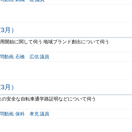
3月）
運用開始に関して伺う 地域ブランド創出について伺う
問動画
石橋 広信 議員
,
3月）
生の安全な自転車通学路証明などについて伺う
問動画
保科 孝充 議員
,