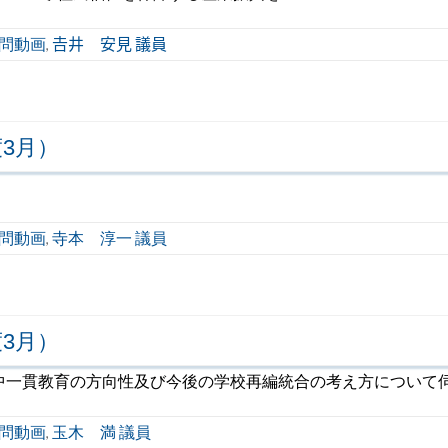
問動画
𠮷井 安見 議員
,
3月）
う
問動画
寺本 淳一 議員
,
3月）
中一貫教育の方向性及び今後の学校再編統合の考え方について
問動画
玉木 満 議員
,