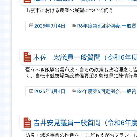
出雲市における農業の展望について伺う
2025年3月4日
R6年度第6回定例会
一般質
,
木佐 宏議員一般質問（令和6年度
憂うべき飯塚出雲市政・自らの政策も政治理念も
く、自転車競技場新設整備要望を島根県に陳情行
2025年3月4日
R6年度第6回定例会
一般質
,
𠮷井安見議員一般質問（令和6年度
防災・減災事業の推進を 「こどもえがおプラン」