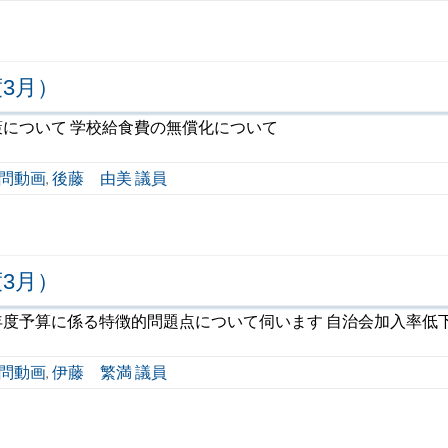
3月）
について 学校給食費の無償化について
問動画
後藤 由美 議員
,
3月）
度予算に係る特徴的問題点について伺います 自治会加入率低
問動画
伊藤 繁満 議員
,