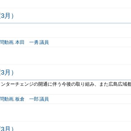
3月）
問動画
本田 一勇 議員
,
3月）
ンターチェンジの開通に伴う今後の取り組み、また広島広域都
問動画
板倉 一郎 議員
,
3月）