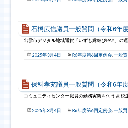
石橋広信議員一般質問（令和6年度
出雲市デジタル地域通貨「いずも縁結びPAY」の
2025年3月4日
R6年度第6回定例会
一般質
,
保科孝充議員一般質問（令和6年度
コミュニティセンター職員の勤務実態を伺う 高校
2025年3月4日
R6年度第6回定例会
一般質
,