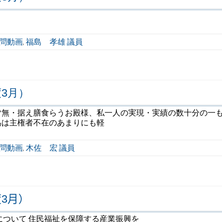
問動画
福島 孝雄 議員
,
3月）
皆無・据え膳食らうお殿様、私一人の実現・実績の数十分の一
為は主権者不在のあまりにも軽
問動画
木佐 宏 議員
,
3月）
について 住民福祉を保障する産業振興を