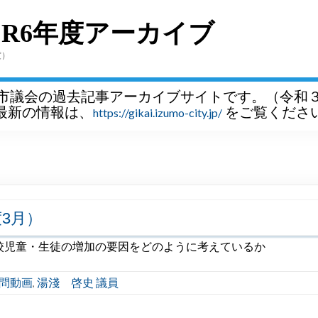
～R6年度アーカイブ
度）
市議会の過去記事アーカイブサイトです。（令和
最新の情報は、
をご覧くださ
https://gikai.izumo-city.jp/
3月）
校児童・生徒の増加の要因をどのように考えているか
問動画
湯淺 啓史 議員
,