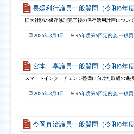
長廻利行議員一般質問（令和6年度
旧大社駅の保存修理完了後の保存活用計画につい
2025年3月4日
R6年度第6回定例会
一般質
,
宮本 享議員一般質問（令和6年度
スマートインターチェンジ整備に向けた取組の進捗
2025年3月4日
R6年度第6回定例会
一般質
,
今岡真治議員一般質問（令和6年度