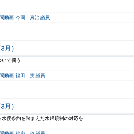
問動画
今岡 真治 議員
,
3月）
ついて伺う
問動画
福田 実 議員
,
3月）
る水俣条約を踏まえた水銀規制の対応を
問動画
錦織 稔 議員
,