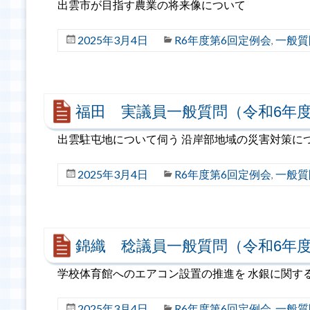
出雲市が目指す農業の将来像について
2025年3月4日
R6年度第6回定例会
一般質
,
福田 実議員一般質問（令和6年度
出雲駐屯地について伺う 沿岸部地域の災害対策に
2025年3月4日
R6年度第6回定例会
一般質
,
錦織 稔議員一般質問（令和6年度
学校体育館へのエアコン設置の推進を 水銀に関す
2025年3月4日
R6年度第6回定例会
一般質
,