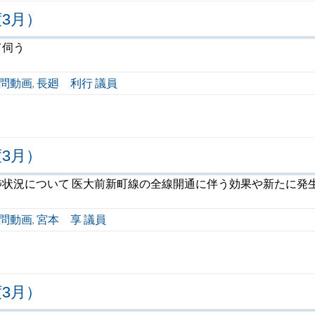
3月）
て伺う
問動画
長廻 利行 議員
,
3月）
状況について 医大前新町線の全線開通に伴う効果や新たに発
問動画
宮本 享 議員
,
3月）