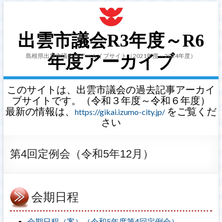
出雲市議会R3年度～R6
島根県出雲市議会のアーカイブサイト（2021年度～2024年度）
年度アーカイブ
このサイトは、出雲市議会の過去記事アーカイ
ブサイトです。（令和３年度～令和６年度）
最新の情報は、
をご覧くだ
https://gikai.izumo-city.jp/
さい
第4回定例会（令和5年12月）
会期日程
会期日程（案）（令和5年度第4回定例会）