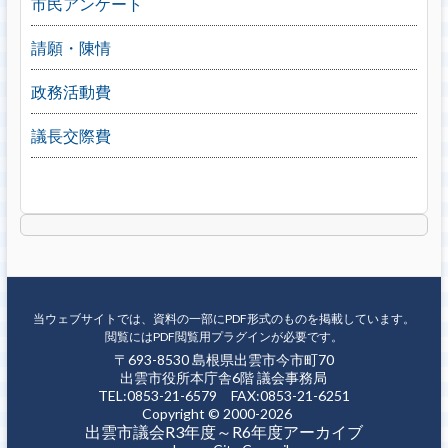
市民アンケート
請願・陳情
政務活動費
議長交際費
当ウェブサイトでは、資料の一部にPDF形式のものを掲載しています。
閲覧にはPDF閲覧用プラグインが必要です。
〒693-8530 島根県出雲市今市町70
出雲市役所本庁舎6階 議会事務局
TEL:0853-21-6579 FAX:0853-21-6251
Copyright © 2000-2026
出雲市議会R3年度～R6年度アーカイブ