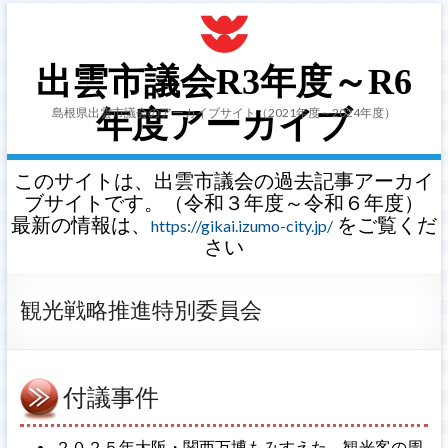
出雲市議会R3年度～R6
島根県出雲市議会のアーカイブサイト（2021年度～2024年度）
年度アーカイブ
このサイトは、出雲市議会の過去記事アーカイ
ブサイトです。（令和３年度～令和６年度）
最新の情報は、
をご覧くだ
https://gikai.izumo-city.jp/
さい
観光戦略推進特別委員会
付議事件
２０２５年大阪・関西万博もみすえた、観光客の周