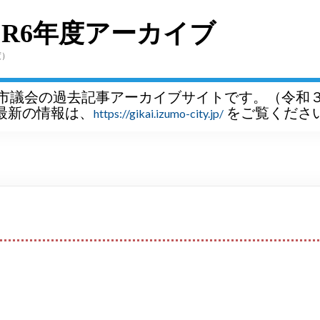
～R6年度アーカイブ
度）
市議会の過去記事アーカイブサイトです。（令和
最新の情報は、
をご覧くださ
https://gikai.izumo-city.jp/