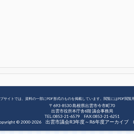
ブサイトでは、資料の一部にPDF形式のものを掲載しています。閲覧にはPDF閲覧
〒693-8530 島根県出雲市今市町70
出雲市役所本庁舎6階 議会事務局
TEL:0853-21-6579 FAX:0853-21-6251
出雲市議会R3年度～R6年度アーカイブ
opyright © 2000-2026
Iz