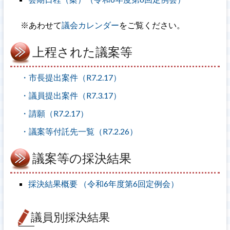
※あわせて
議会カレンダー
をご覧ください。
上程された議案等
・市長提出案件（R7.2.17）
・議員提出案件（R7.3.17）
・請願（R7.2.17）
・議案等付託先一覧（R7.2.26）
議案等の採決結果
採決結果概要 （令和6年度第6回定例会）
議員別採決結果