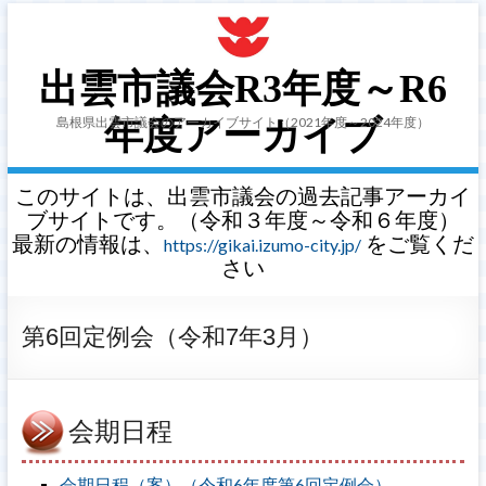
出雲市議会R3年度～R6
島根県出雲市議会のアーカイブサイト（2021年度～2024年度）
年度アーカイブ
このサイトは、出雲市議会の過去記事アーカイ
ブサイトです。（令和３年度～令和６年度）
最新の情報は、
をご覧くだ
https://gikai.izumo-city.jp/
さい
第6回定例会（令和7年3月）
会期日程
会期日程（案）（令和6年度第6回定例会）