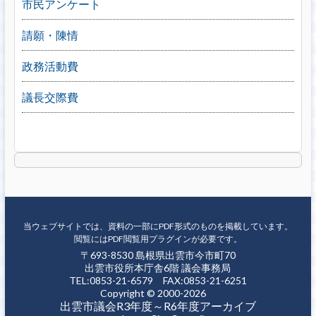
市民アンケート
請願・陳情
政務活動費
議長交際費
当ウェブサイトでは、資料の一部にPDF形式のものを掲載しています。
閲覧にはPDF閲覧用プラグインが必要です。
〒693-8530 島根県出雲市今市町70
出雲市役所本庁舎6階 議会事務局
TEL:0853-21-6579 FAX:0853-21-6251
Copyright © 2000-2026
出雲市議会R3年度～R6年度アーカイブ