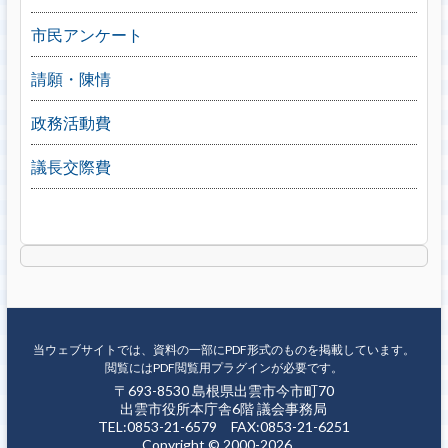
市民アンケート
請願・陳情
政務活動費
議長交際費
当ウェブサイトでは、資料の一部にPDF形式のものを掲載しています。
閲覧にはPDF閲覧用プラグインが必要です。
〒693-8530 島根県出雲市今市町70
出雲市役所本庁舎6階 議会事務局
TEL:0853-21-6579 FAX:0853-21-6251
Copyright © 2000-2026