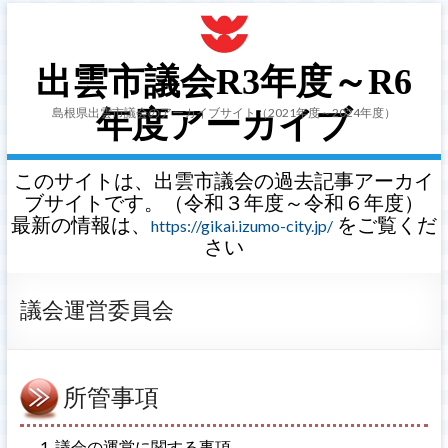
出雲市議会R3年度～R6
島根県出雲市議会のアーカイブサイト（2021年度～2024年度）
年度アーカイブ
このサイトは、出雲市議会の過去記事アーカイ
ブサイトです。（令和３年度～令和６年度）
最新の情報は、
をご覧くだ
https://gikai.izumo-city.jp/
さい
議会運営委員会
所管事項
議会の運営に関する事項