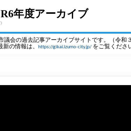
～R6年度アーカイブ
度）
市議会の過去記事アーカイブサイトです。（令和
最新の情報は、
をご覧くださ
https://gikai.izumo-city.jp/
）