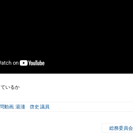
えているか
問動画
湯淺 啓史 議員
,
総務委員会開