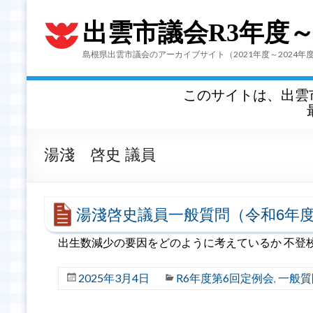
出雲市議会R3年度
島根県出雲市議会のアーカイブサイト（2021年度～2024年
このサイトは、出雲
湯淺 啓史 議員
湯淺啓史議員一般質問（令和6年度
出生数減少の要因をどのように考えているか 不登
2025年3月4日
R6年度第6回定例会
一般質
,