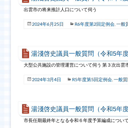
出雲市の将来推計人口について伺う
2024年6月25日
R6年度第2回定例会
一般
,
湯淺啓史議員一般質問（令和5年度
大型公共施設の管理運営について伺う 第３次出雲
2024年3月4日
R5年度第5回定例会
一般質
,
湯淺啓史議員一般質問（令和5年度
市長任期最終年となる令和６年度予算編成について