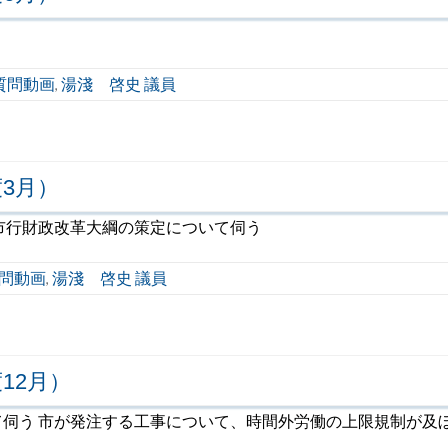
質問動画
湯淺 啓史 議員
,
3月）
市行財政改革大綱の策定について伺う
問動画
湯淺 啓史 議員
,
12月）
伺う 市が発注する工事について、時間外労働の上限規制が及