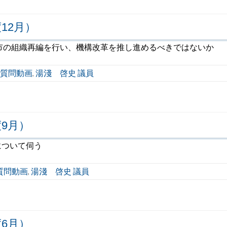
12月）
市の組織再編を行い、機構改革を推し進めるべきではないか
質問動画
湯淺 啓史 議員
,
9月）
について伺う
質問動画
湯淺 啓史 議員
,
6月）