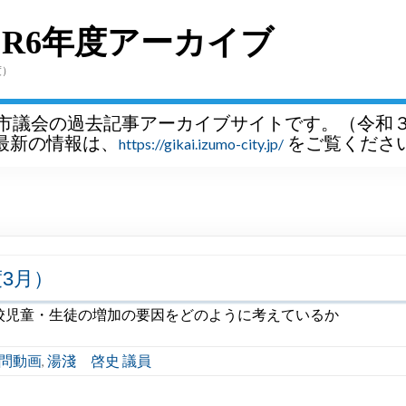
～R6年度アーカイブ
度）
市議会の過去記事アーカイブサイトです。（令和
最新の情報は、
をご覧くださ
https://gikai.izumo-city.jp/
3月）
校児童・生徒の増加の要因をどのように考えているか
問動画
湯淺 啓史 議員
,