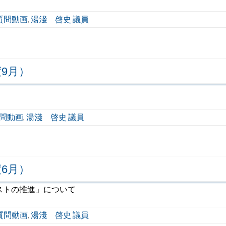
質問動画
湯淺 啓史 議員
,
9月）
問動画
湯淺 啓史 議員
,
6月）
ストの推進」について
質問動画
湯淺 啓史 議員
,