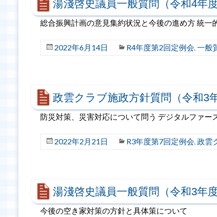
湯淺啓史議員一般質問（令和4年度
総合振興計画の意見集約状況と今後の進め方 統一
2022年6月14日
R4年度第2回定例会
一般
,
政雲クラブ施政方針質問（令和3
防災対策、災害対応について問う デジタルファー
2022年2月21日
R3年度第7回定例会
政雲
,
湯淺啓史議員一般質問（令和3年度
今後の空き家対策の方針と具体策について