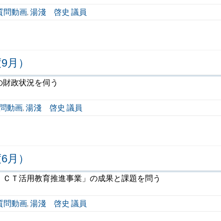
質問動画
湯淺 啓史 議員
,
9月）
の財政状況を伺う
問動画
湯淺 啓史 議員
,
6月）
ＩＣＴ活用教育推進事業」の成果と課題を問う
質問動画
湯淺 啓史 議員
,