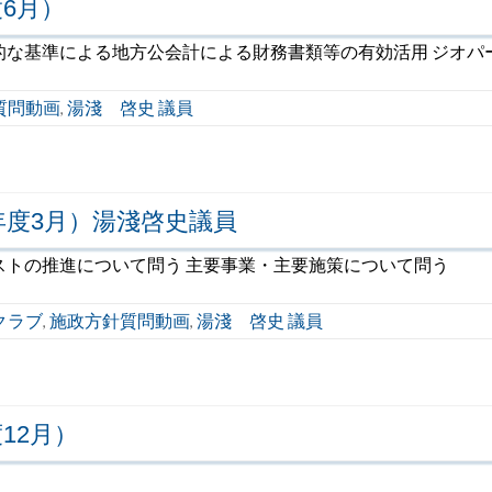
6月）
的な基準による地方公会計による財務書類等の有効活用 ジオパ
質問動画
湯淺 啓史 議員
,
年度3月）湯淺啓史議員
ストの推進について問う 主要事業・主要施策について問う
クラブ
施政方針質問動画
湯淺 啓史 議員
,
,
12月）