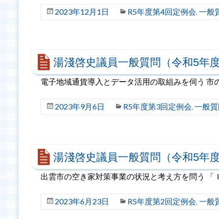
2023年12月1日
R5年度第4回定例会
一般
,
湯淺啓史議員一般質問（令和5年度
電子地域通貨導入とデータ活用の取組みを伺う 市
2023年9月6日
R5年度第3回定例会
一般質
,
湯淺啓史議員一般質問（令和5年度
出雲市の空き家対策事業の状況と考え方を問う 「
2023年6月23日
R5年度第2回定例会
一般
,