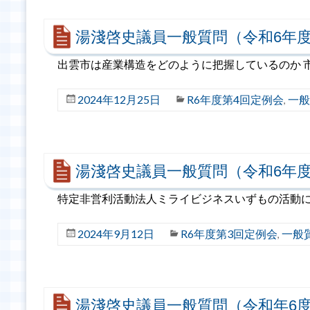
湯淺啓史議員一般質問（令和6年度
出雲市は産業構造をどのように把握しているのか 
2024年12月25日
R6年度第4回定例会
一般
,
湯淺啓史議員一般質問（令和6年度
特定非営利活動法人ミライビジネスいずもの活動
2024年9月12日
R6年度第3回定例会
一般
,
湯淺啓史議員一般質問（令和年6度