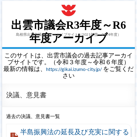
出雲市議会R3年度～R6
島根県出雲市議会のアーカイブサイト（2021年度～2024年度）
年度アーカイブ
このサイトは、出雲市議会の過去記事アーカイ
ブサイトです。（令和３年度～令和６年度）
最新の情報は、
をご覧くだ
https://gikai.izumo-city.jp/
さい
決議、意見書
過去の決議、意見書一覧
半島振興法の延長及び充実に関する