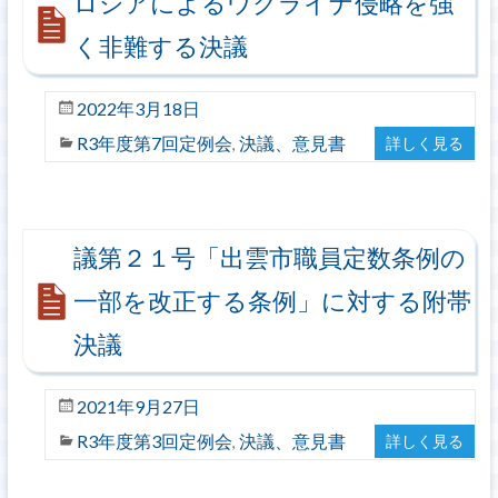
ロシアによるウクライナ侵略を強
く非難する決議
2022年3月18日
R3年度第7回定例会
決議、意見書
詳しく見る
,
議第２１号「出雲市職員定数条例の
一部を改正する条例」に対する附帯
決議
2021年9月27日
R3年度第3回定例会
決議、意見書
詳しく見る
,