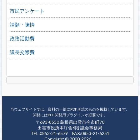
市民アンケート
請願・陳情
政務活動費
議長交際費
当ウェブサイトでは、資料の一部にPDF形式のものを掲載しています。
閲覧にはPDF閲覧用プラグインが必要です。
〒693-8530 島根県出雲市今市町70
出雲市役所本庁舎6階 議会事務局
TEL:0853-21-6579 FAX:0853-21-6251
Copyright © 2000-2026