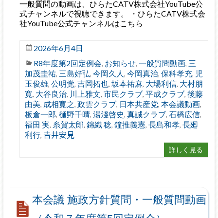
一般質問の動画は、ひらたCATV株式会社YouTube公
式チャンネルで視聴できます。 ・ひらたCATV株式会
社YouTube公式チャンネルはこちら
2026年6月4日
R8年度第2回定例会
お知らせ
一般質問動画
三
,
,
,
加茂圭祐
三島好弘
今岡久人
今岡真治
保科孝充
児
,
,
,
,
,
玉俊雄
公明党
吉岡拓也
坂本祐麻
大場利信
大村朋
,
,
,
,
,
寛
大谷良治
川上雅文
市民クラブ
平成クラブ
後藤
,
,
,
,
,
由美
成相寛之
政雲クラブ
日本共産党
本会議動画
,
,
,
,
,
板倉一郎
樋野千晴
湯淺啓史
真誠クラブ
石橋広信
,
,
,
,
,
福田 実
糸賀太郎
錦織 稔
鐘推義憲
長島和孝
長廻
,
,
,
,
,
利行
𠮷井安見
,
詳しく見る
本会議 施政方針質問・一般質問動画