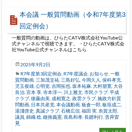
本会議 一般質問動画（令和7年度第3
回定例会）
一般質問の動画は、ひらたCATV株式会社YouTube公
式チャンネルで視聴できます。 ・ひらたCATV株式会
社YouTube公式チャンネルはこちら
2025年9月2日
R7年度第3回定例会
R7年度議会
お知らせ
一般
,
,
,
質問動画
三加茂圭祐
三島好弘
今岡久人
保科孝充
,
,
,
,
,
児玉俊雄
公明党
吉岡拓也
坂本祐麻
大村朋寛
大谷
,
,
,
,
,
良治
宮本 享
寺本淳一
川上雅文
市民クラブ
平成
,
,
,
,
,
クラブ
後藤由美
成相寛之
政雲クラブ
施政方針質
,
,
,
,
問動画
日本共産党
本会議動画
板倉一郎
板垣成二
,
,
,
,
,
湯淺啓史
真誠クラブ
石橋広信
福田 実
糸賀太郎
,
,
,
,
,
議員
錦織 稔
鐘推義憲
長島和孝
長廻利行
𠮷井安
,
,
,
,
,
見