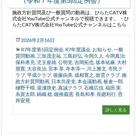
（令和７年度第5回定例会）
施政方針質問及び一般質問の動画は、ひらたCATV株
式会社YouTube公式チャンネルで視聴できます。 ・ひ
らたCATV株式会社YouTube公式チャンネルはこちら
2026年2月16日
R7年度第5回定例会
R7年度議会
お知らせ
一般
,
,
,
質問動画
三加茂圭祐
三島好弘
今岡久人
今岡真治
,
,
,
,
,
保科孝充
児玉俊雄
公明党
吉岡拓也
坂本祐麻
大村
,
,
,
,
,
朋寛
大谷良治
宮本 享
寺本淳一
川上雅文
市民ク
,
,
,
,
,
ラブ
平成クラブ
後藤由美
成相寛之
政雲クラブ
施
,
,
,
,
,
政方針質問動画
日本共産党
本会議動画
板倉一郎
,
,
,
,
樋野千晴
湯淺啓史
真誠クラブ
石橋広信
福田 実
,
,
,
,
,
糸賀太郎
錦織 稔
鐘推義憲
長島和孝
長廻利行
𠮷
,
,
,
,
,
井安見
詳しく見る