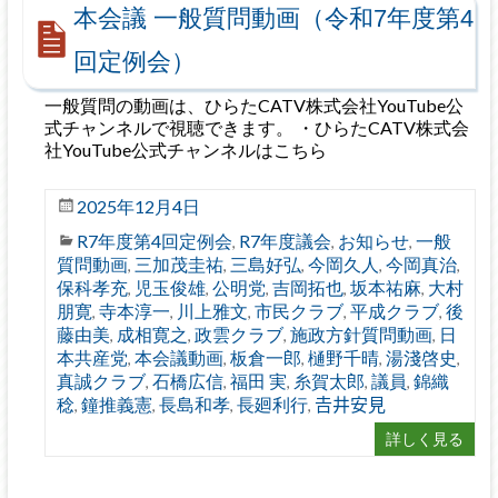
本会議 一般質問動画（令和7年度第4
回定例会）
一般質問の動画は、ひらたCATV株式会社YouTube公
式チャンネルで視聴できます。 ・ひらたCATV株式会
社YouTube公式チャンネルはこちら
2025年12月4日
R7年度第4回定例会
R7年度議会
お知らせ
一般
,
,
,
質問動画
三加茂圭祐
三島好弘
今岡久人
今岡真治
,
,
,
,
,
保科孝充
児玉俊雄
公明党
吉岡拓也
坂本祐麻
大村
,
,
,
,
,
朋寛
寺本淳一
川上雅文
市民クラブ
平成クラブ
後
,
,
,
,
,
藤由美
成相寛之
政雲クラブ
施政方針質問動画
日
,
,
,
,
本共産党
本会議動画
板倉一郎
樋野千晴
湯淺啓史
,
,
,
,
,
真誠クラブ
石橋広信
福田 実
糸賀太郎
議員
錦織
,
,
,
,
,
稔
鐘推義憲
長島和孝
長廻利行
𠮷井安見
,
,
,
,
詳しく見る