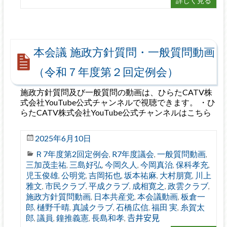
詳しく見る
本会議 施政方針質問・一般質問動画
（令和７年度第２回定例会）
施政方針質問及び一般質問の動画は、ひらたCATV株
式会社YouTube公式チャンネルで視聴できます。 ・ひ
らたCATV株式会社YouTube公式チャンネルはこちら
2025年6月10日
Ｒ7年度第2回定例会
R7年度議会
一般質問動画
,
,
,
三加茂圭祐
三島好弘
今岡久人
今岡真治
保科孝充
,
,
,
,
,
児玉俊雄
公明党
吉岡拓也
坂本祐麻
大村朋寛
川上
,
,
,
,
,
雅文
市民クラブ
平成クラブ
成相寛之
政雲クラブ
,
,
,
,
,
施政方針質問動画
日本共産党
本会議動画
板倉一
,
,
,
郎
樋野千晴
真誠クラブ
石橋広信
福田 実
糸賀太
,
,
,
,
,
郎
議員
鐘推義憲
長島和孝
𠮷井安見
,
,
,
,