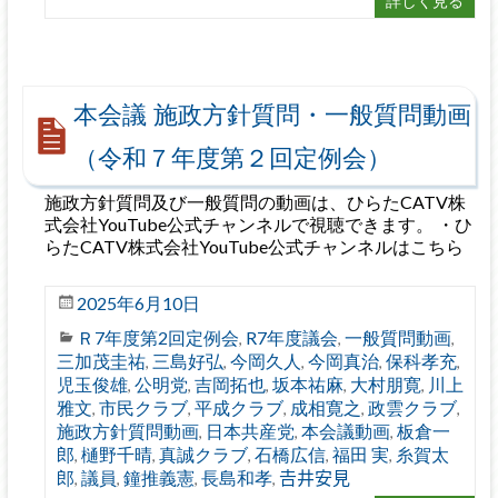
詳しく見る
本会議 施政方針質問・一般質問動画
（令和７年度第２回定例会）
施政方針質問及び一般質問の動画は、ひらたCATV株
式会社YouTube公式チャンネルで視聴できます。 ・ひ
らたCATV株式会社YouTube公式チャンネルはこちら
2025年6月10日
Ｒ7年度第2回定例会
R7年度議会
一般質問動画
,
,
,
三加茂圭祐
三島好弘
今岡久人
今岡真治
保科孝充
,
,
,
,
,
児玉俊雄
公明党
吉岡拓也
坂本祐麻
大村朋寛
川上
,
,
,
,
,
雅文
市民クラブ
平成クラブ
成相寛之
政雲クラブ
,
,
,
,
,
施政方針質問動画
日本共産党
本会議動画
板倉一
,
,
,
郎
樋野千晴
真誠クラブ
石橋広信
福田 実
糸賀太
,
,
,
,
,
郎
議員
鐘推義憲
長島和孝
𠮷井安見
,
,
,
,