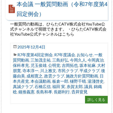
本会議 一般質問動画（令和7年度第4
回定例会）
一般質問の動画は、ひらたCATV株式会社YouTube公
式チャンネルで視聴できます。 ・ひらたCATV株式会
社YouTube公式チャンネルはこちら
2025年12月4日
R7年度第4回定例会
R7年度議会
お知らせ
一般
,
,
,
質問動画
三加茂圭祐
三島好弘
今岡久人
今岡真治
,
,
,
,
,
保科孝充
児玉俊雄
公明党
吉岡拓也
坂本祐麻
大村
,
,
,
,
,
朋寛
寺本淳一
川上雅文
市民クラブ
平成クラブ
後
,
,
,
,
,
藤由美
成相寛之
政雲クラブ
施政方針質問動画
日
,
,
,
,
本共産党
本会議動画
板倉一郎
樋野千晴
湯淺啓史
,
,
,
,
,
真誠クラブ
石橋広信
福田 実
糸賀太郎
議員
錦織
,
,
,
,
,
稔
鐘推義憲
長島和孝
長廻利行
𠮷井安見
,
,
,
,
詳しく見る