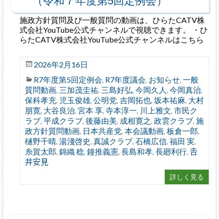
（令和７年度第5回定例会）
施政方針質問及び一般質問の動画は、ひらたCATV株
式会社YouTube公式チャンネルで視聴できます。 ・ひ
らたCATV株式会社YouTube公式チャンネルはこちら
2026年2月16日
R7年度第5回定例会
R7年度議会
お知らせ
一般
,
,
,
質問動画
三加茂圭祐
三島好弘
今岡久人
今岡真治
,
,
,
,
,
保科孝充
児玉俊雄
公明党
吉岡拓也
坂本祐麻
大村
,
,
,
,
,
朋寛
大谷良治
宮本 享
寺本淳一
川上雅文
市民ク
,
,
,
,
,
ラブ
平成クラブ
後藤由美
成相寛之
政雲クラブ
施
,
,
,
,
,
政方針質問動画
日本共産党
本会議動画
板倉一郎
,
,
,
,
樋野千晴
湯淺啓史
真誠クラブ
石橋広信
福田 実
,
,
,
,
,
糸賀太郎
錦織 稔
鐘推義憲
長島和孝
長廻利行
𠮷
,
,
,
,
,
井安見
詳しく見る