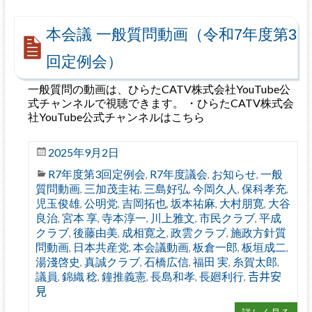
本会議 一般質問動画（令和7年度第3
回定例会）
一般質問の動画は、ひらたCATV株式会社YouTube公
式チャンネルで視聴できます。 ・ひらたCATV株式会
社YouTube公式チャンネルはこちら
2025年9月2日
R7年度第3回定例会
R7年度議会
お知らせ
一般
,
,
,
質問動画
三加茂圭祐
三島好弘
今岡久人
保科孝充
,
,
,
,
,
児玉俊雄
公明党
吉岡拓也
坂本祐麻
大村朋寛
大谷
,
,
,
,
,
良治
宮本 享
寺本淳一
川上雅文
市民クラブ
平成
,
,
,
,
,
クラブ
後藤由美
成相寛之
政雲クラブ
施政方針質
,
,
,
,
問動画
日本共産党
本会議動画
板倉一郎
板垣成二
,
,
,
,
,
湯淺啓史
真誠クラブ
石橋広信
福田 実
糸賀太郎
,
,
,
,
,
議員
錦織 稔
鐘推義憲
長島和孝
長廻利行
𠮷井安
,
,
,
,
,
見