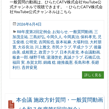
一般質問の動画は、ひらたCATV株式会社YouTube公
式チャンネルで視聴できます。 ・ひらたCATV株式会
社YouTube公式チャンネルはこちら
2026年6月4日
R8年度第2回定例会
お知らせ
一般質問動画
三
,
,
,
加茂圭祐
三島好弘
今岡久人
今岡真治
保科孝充
児
,
,
,
,
,
玉俊雄
公明党
吉岡拓也
坂本祐麻
大場利信
大村朋
,
,
,
,
,
寛
大谷良治
川上雅文
市民クラブ
平成クラブ
後藤
,
,
,
,
,
由美
成相寛之
政雲クラブ
日本共産党
本会議動画
,
,
,
,
,
板倉一郎
樋野千晴
湯淺啓史
真誠クラブ
石橋広信
,
,
,
,
,
福田 実
糸賀太郎
錦織 稔
鐘推義憲
長島和孝
長廻
,
,
,
,
,
利行
𠮷井安見
,
詳しく見る
本会議 施政方針質問・一般質問動画