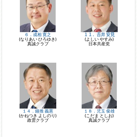
６．成相 寛之
１１．𠮷井 安見
(なりあい ひろゆき)
(よしい やすみ)
真誠クラブ
日本共産党
１４．鐘推 義憲
１８．児玉 俊雄
(かねつき よしのり)
(こだま としお)
政雲クラブ
真誠クラブ