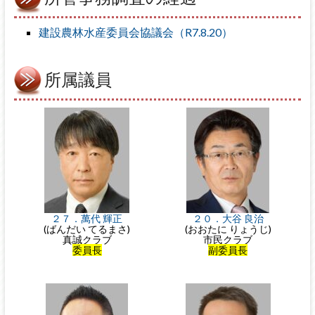
建設農林水産委員会協議会（R7.8.20）
所属議員
２７．萬代 輝正
２０．大谷 良治
(ばんだい てるまさ)
(おおたに りょうじ)
真誠クラブ
市民クラブ
委員長
副委員長