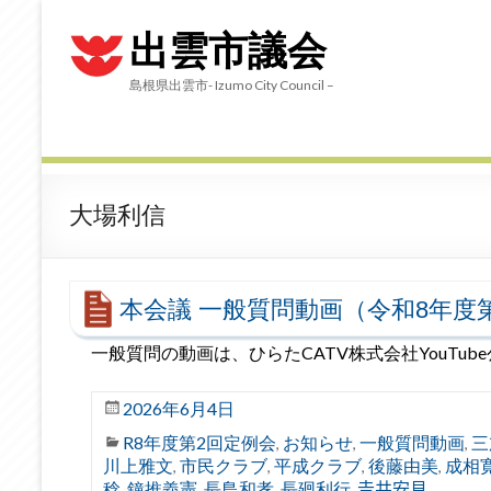
出雲市議会
島根県出雲市- Izumo City Council –
大場利信
本会議 一般質問動画（令和8年度
一般質問の動画は、ひらたCATV株式会社YouTub
2026年6月4日
R8年度第2回定例会
お知らせ
一般質問動画
三
,
,
,
川上雅文
市民クラブ
平成クラブ
後藤由美
成相
,
,
,
,
稔
鐘推義憲
長島和孝
長廻利行
𠮷井安見
,
,
,
,