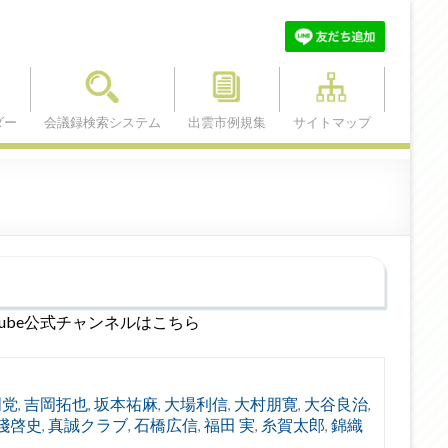
ダー
会議録検索システム
出雲市例規集
サイトマップ
Tube公式チャンネルはこちら
明党
吉岡拓也
坂本祐麻
大場利信
大村朋寛
大谷良治
,
,
,
,
,
,
淺啓史
真誠クラブ
石橋広信
福田 実
糸賀太郎
錦織
,
,
,
,
,