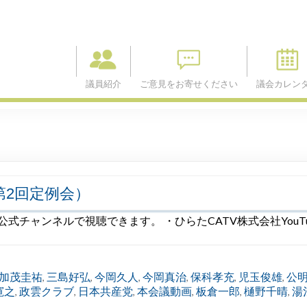
議員紹介
ご意見をお寄せください
議会カレン
第2回定例会）
e公式チャンネルで視聴できます。 ・ひらたCATV株式会社You
加茂圭祐
三島好弘
今岡久人
今岡真治
保科孝充
児玉俊雄
公
,
,
,
,
,
,
寛之
政雲クラブ
日本共産党
本会議動画
板倉一郎
樋野千晴
湯
,
,
,
,
,
,