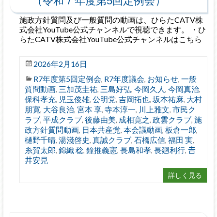
（令和７年度第5回定例会）
施政方針質問及び一般質問の動画は、ひらたCATV株
式会社YouTube公式チャンネルで視聴できます。 ・ひ
らたCATV株式会社YouTube公式チャンネルはこちら
2026年2月16日
R7年度第5回定例会
R7年度議会
お知らせ
一般
,
,
,
質問動画
三加茂圭祐
三島好弘
今岡久人
今岡真治
,
,
,
,
,
保科孝充
児玉俊雄
公明党
吉岡拓也
坂本祐麻
大村
,
,
,
,
,
朋寛
大谷良治
宮本 享
寺本淳一
川上雅文
市民ク
,
,
,
,
,
ラブ
平成クラブ
後藤由美
成相寛之
政雲クラブ
施
,
,
,
,
,
政方針質問動画
日本共産党
本会議動画
板倉一郎
,
,
,
,
樋野千晴
湯淺啓史
真誠クラブ
石橋広信
福田 実
,
,
,
,
,
糸賀太郎
錦織 稔
鐘推義憲
長島和孝
長廻利行
𠮷
,
,
,
,
,
井安見
詳しく見る