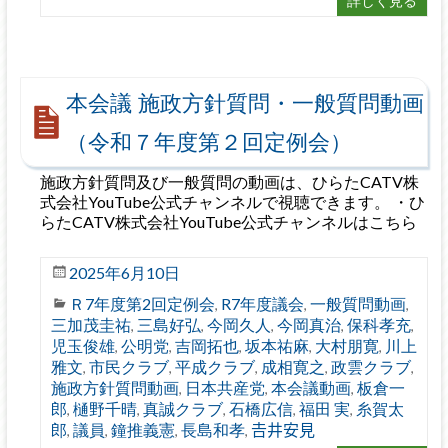
詳しく見る
本会議 施政方針質問・一般質問動画
（令和７年度第２回定例会）
施政方針質問及び一般質問の動画は、ひらたCATV株
式会社YouTube公式チャンネルで視聴できます。 ・ひ
らたCATV株式会社YouTube公式チャンネルはこちら
2025年6月10日
Ｒ7年度第2回定例会
R7年度議会
一般質問動画
,
,
,
三加茂圭祐
三島好弘
今岡久人
今岡真治
保科孝充
,
,
,
,
,
児玉俊雄
公明党
吉岡拓也
坂本祐麻
大村朋寛
川上
,
,
,
,
,
雅文
市民クラブ
平成クラブ
成相寛之
政雲クラブ
,
,
,
,
,
施政方針質問動画
日本共産党
本会議動画
板倉一
,
,
,
郎
樋野千晴
真誠クラブ
石橋広信
福田 実
糸賀太
,
,
,
,
,
郎
議員
鐘推義憲
長島和孝
𠮷井安見
,
,
,
,