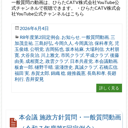
一般質問の動画は、ひらたCATV株式会社YouTube公
式チャンネルで視聴できます。 ・ひらたCATV株式会
社YouTube公式チャンネルはこちら
2026年6月4日
R8年度第2回定例会
お知らせ
一般質問動画
三
,
,
,
加茂圭祐
三島好弘
今岡久人
今岡真治
保科孝充
児
,
,
,
,
,
玉俊雄
公明党
吉岡拓也
坂本祐麻
大場利信
大村朋
,
,
,
,
,
寛
大谷良治
川上雅文
市民クラブ
平成クラブ
後藤
,
,
,
,
,
由美
成相寛之
政雲クラブ
日本共産党
本会議動画
,
,
,
,
,
板倉一郎
樋野千晴
湯淺啓史
真誠クラブ
石橋広信
,
,
,
,
,
福田 実
糸賀太郎
錦織 稔
鐘推義憲
長島和孝
長廻
,
,
,
,
,
利行
𠮷井安見
,
詳しく見る
本会議 施政方針質問・一般質問動画