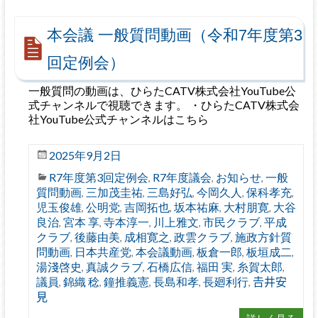
本会議 一般質問動画（令和7年度第3
回定例会）
一般質問の動画は、ひらたCATV株式会社YouTube公
式チャンネルで視聴できます。 ・ひらたCATV株式会
社YouTube公式チャンネルはこちら
2025年9月2日
R7年度第3回定例会
R7年度議会
お知らせ
一般
,
,
,
質問動画
三加茂圭祐
三島好弘
今岡久人
保科孝充
,
,
,
,
,
児玉俊雄
公明党
吉岡拓也
坂本祐麻
大村朋寛
大谷
,
,
,
,
,
良治
宮本 享
寺本淳一
川上雅文
市民クラブ
平成
,
,
,
,
,
クラブ
後藤由美
成相寛之
政雲クラブ
施政方針質
,
,
,
,
問動画
日本共産党
本会議動画
板倉一郎
板垣成二
,
,
,
,
,
湯淺啓史
真誠クラブ
石橋広信
福田 実
糸賀太郎
,
,
,
,
,
議員
錦織 稔
鐘推義憲
長島和孝
長廻利行
𠮷井安
,
,
,
,
,
見