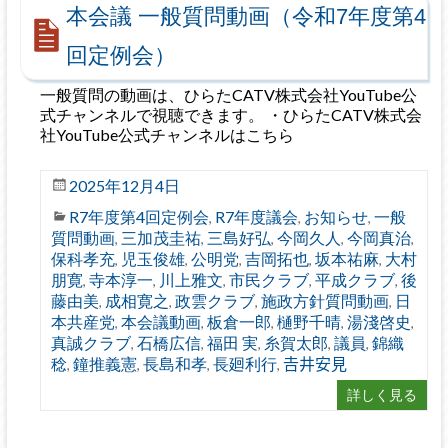
本会議 一般質問動画（令和7年度第4
回定例会）
一般質問の動画は、ひらたCATV株式会社YouTube公
式チャンネルで視聴できます。 ・ひらたCATV株式会
社YouTube公式チャンネルはこちら
2025年12月4日
R7年度第4回定例会
R7年度議会
お知らせ
一般
,
,
,
質問動画
三加茂圭祐
三島好弘
今岡久人
今岡真治
,
,
,
,
,
保科孝充
児玉俊雄
公明党
吉岡拓也
坂本祐麻
大村
,
,
,
,
,
朋寛
寺本淳一
川上雅文
市民クラブ
平成クラブ
後
,
,
,
,
,
藤由美
成相寛之
政雲クラブ
施政方針質問動画
日
,
,
,
,
本共産党
本会議動画
板倉一郎
樋野千晴
湯淺啓史
,
,
,
,
,
真誠クラブ
石橋広信
福田 実
糸賀太郎
議員
錦織
,
,
,
,
,
稔
鐘推義憲
長島和孝
長廻利行
𠮷井安見
,
,
,
,
詳しく見る