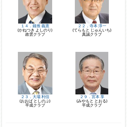
１４．鐘推 義憲
２２．寺本 淳一
(かねつき よしのり)
(てらもと じゅんいち)
政雲クラブ
真誠クラブ
２３．大場 利信
２９．宮本 享
(おおば としのぶ)
(みやもと とおる)
平成クラブ
平成クラブ