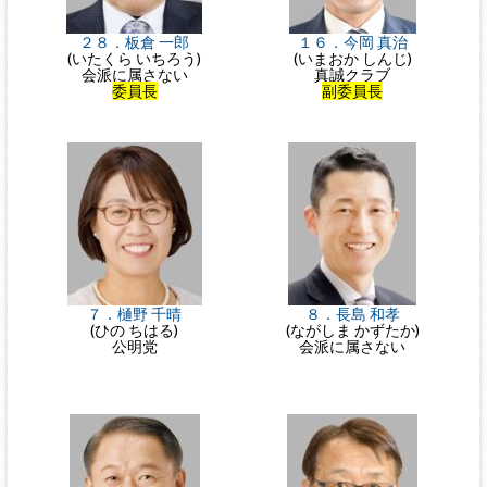
２８．板倉 一郎
１６．今岡 真治
(いたくら いちろう)
(いまおか しんじ)
会派に属さない
真誠クラブ
委員長
副委員長
７．樋野 千晴
８．長島 和孝
(ひの ちはる)
(ながしま かずたか)
公明党
会派に属さない