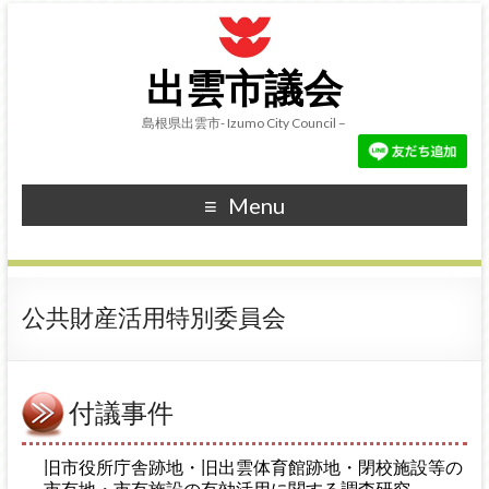
出雲市議会
島根県出雲市- Izumo City Council –
Menu
公共財産活用特別委員会
付議事件
旧市役所庁舎跡地・旧出雲体育館跡地・閉校施設等の
市有地・市有施設の有効活用に関する調査研究