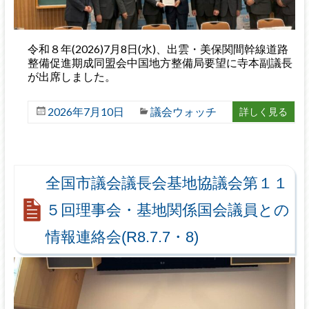
令和８年(2026)7月8日(水)、出雲・美保関間幹線道路
整備促進期成同盟会中国地方整備局要望に寺本副議長
が出席しました。
2026年7月10日
議会ウォッチ
詳しく見る
全国市議会議長会基地協議会第１１
５回理事会・基地関係国会議員との
情報連絡会(R8.7.7・8)