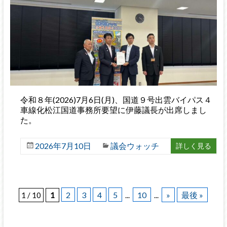
令和８年(2026)7月6日(月)、国道９号出雲バイパス４
車線化松江国道事務所要望に伊藤議長が出席しまし
た。
2026年7月10日
議会ウォッチ
詳しく見る
2
3
4
5
10
»
最後 »
1 / 10
1
...
...