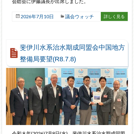
会総会に伊藤議長が出席しました。
2026年7月10日
議会ウォッチ
詳しく見る
斐伊川水系治水期成同盟会中国地方
整備局要望(R8.7.8)
令和８年(2026)7月8日(水)、斐伊川水系治水期成同盟