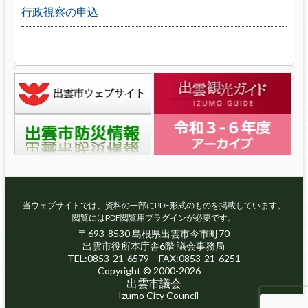
行政視察の申込
当ウェブサイトでは、資料の一部にPDF形式のものを掲載しています。
閲覧にはPDF閲覧用プラグインが必要です。
〒693-8530 島根県出雲市今市町70
出雲市役所本庁舎6階 議会事務局
TEL:0853-21-6579 FAX:0853-21-6251
Copyright © 2000-2026
出雲市議会
Izumo City Council