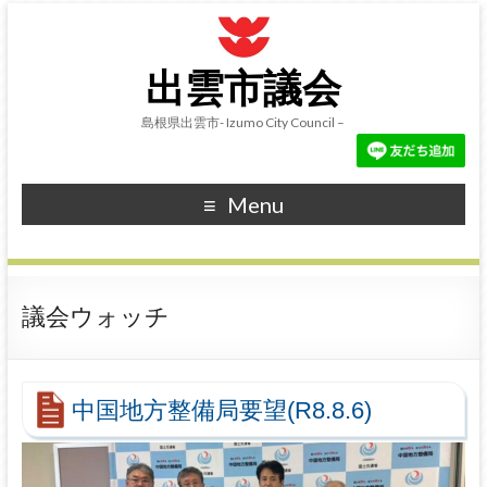
出雲市議会
島根県出雲市- Izumo City Council –
Menu
議会ウォッチ
中国地方整備局要望(R8.8.6)