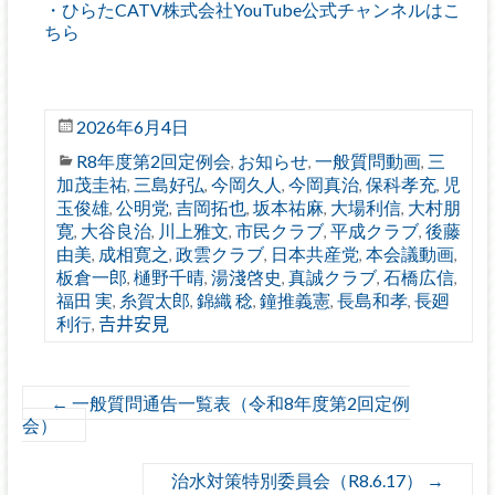
・ひらたCATV株式会社YouTube公式チャンネルはこ
ちら
2026年6月4日
R8年度第2回定例会
お知らせ
一般質問動画
三
,
,
,
加茂圭祐
三島好弘
今岡久人
今岡真治
保科孝充
児
,
,
,
,
,
玉俊雄
公明党
吉岡拓也
坂本祐麻
大場利信
大村朋
,
,
,
,
,
寛
大谷良治
川上雅文
市民クラブ
平成クラブ
後藤
,
,
,
,
,
由美
成相寛之
政雲クラブ
日本共産党
本会議動画
,
,
,
,
,
板倉一郎
樋野千晴
湯淺啓史
真誠クラブ
石橋広信
,
,
,
,
,
福田 実
糸賀太郎
錦織 稔
鐘推義憲
長島和孝
長廻
,
,
,
,
,
利行
𠮷井安見
,
←
一般質問通告一覧表（令和8年度第2回定例
会）
治水対策特別委員会（R8.6.17）
→