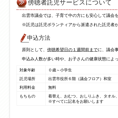
傍聴者託児サービスについて
出雲市議会では、子育て中の方にも安心して議会
※託児は託児ボランティアから派遣された託児者
申込方法
原則として、
傍聴希望日の１週間前まで
に、議会事
申込み人数が多い時や、お子さんの健康状態によ
対象年齢
０歳～小学生
託児場所
出雲市役所６階（議会フロア）和室
利用料金
無料
もちもの
着替え、おむつ、おしりふき、タオル
※すべてに記名をお願いします