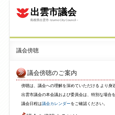
出雲市議会
島根県出雲市- Izumo City Council –
議会傍聴
議会傍聴のご案内
傍聴は、議会への理解を深めていただける より身
出雲市議会の本会議および委員会は、特別な場合
議会日程は
議会カレンダー
をご確認ください。