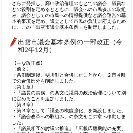
さらに発揮し、高い政治倫理のもとでの議会、議員な
どの役割を定めるとともに、議会への市民参加の取組
み、議会としての市民への情報提供など議会運営の基
本的事項を定め、議会として市民の負託に応えるため
に、この「出雲市議会基本条例」を制定しました。
出雲市議会基本条例の一部改正（令
和2年12月）
【主な改正点】
〔前文〕
・条例制定後、斐川町と合併したことから、２市４町
での合併部分を削除しました。
〔第１章〕
・「議員の責務」の条文に議員の政治倫理について別
に定めることを追加しました。
〔第３章〕
・第３章として「議会の機能強化」を新設しました。
・「議会改革への取組み」の条文をこの章へ移動しま
した。
・「議員相互の討議の推進」「広報広聴機能の充実」