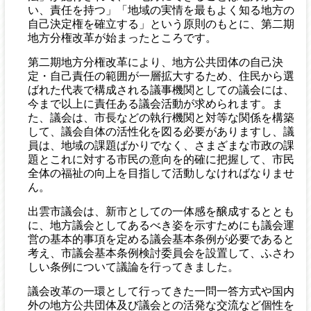
い、責任を持つ」「地域の実情を最もよく知る地方の
自己決定権を確立する」という原則のもとに、第二期
地方分権改革が始まったところです。
第二期地方分権改革により、地方公共団体の自己決
定・自己責任の範囲が一層拡大するため、住民から選
ばれた代表で構成される議事機関としての議会には、
今まで以上に責任ある議会活動が求められます。ま
た、議会は、市長などの執行機関と対等な関係を構築
して、議会自体の活性化を図る必要がありますし、議
員は、地域の課題ばかりでなく、さまざまな市政の課
題とこれに対する市民の意向を的確に把握して、市民
全体の福祉の向上を目指して活動しなければなりませ
ん。
出雲市議会は、新市としての一体感を醸成するととも
に、地方議会としてあるべき姿を示すためにも議会運
営の基本的事項を定める議会基本条例が必要であると
考え、市議会基本条例検討委員会を設置して、ふさわ
しい条例について議論を行ってきました。
議会改革の一環として行ってきた一問一答方式や国内
外の地方公共団体及び議会との活発な交流など個性を