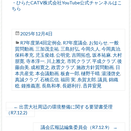
・ひらたCATV株式会社YouTube公式チャンネルはこ
ちら
2025年12月4日
R7年度第4回定例会
R7年度議会
お知らせ
一般
,
,
,
質問動画
三加茂圭祐
三島好弘
今岡久人
今岡真治
,
,
,
,
,
保科孝充
児玉俊雄
公明党
吉岡拓也
坂本祐麻
大村
,
,
,
,
,
朋寛
寺本淳一
川上雅文
市民クラブ
平成クラブ
後
,
,
,
,
,
藤由美
成相寛之
政雲クラブ
施政方針質問動画
日
,
,
,
,
本共産党
本会議動画
板倉一郎
樋野千晴
湯淺啓史
,
,
,
,
,
真誠クラブ
石橋広信
福田 実
糸賀太郎
議員
錦織
,
,
,
,
,
稔
鐘推義憲
長島和孝
長廻利行
𠮷井安見
,
,
,
,
←
出雲大社周辺の環境整備に関する要望書受理
（R7.12.2)
議会広報誌編集委員会（R7.12.9）
→