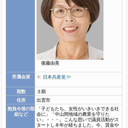
後藤由美
所属会派
日本共産党
期数
３期
住所
出雲市
抱負今後の取
「子どもたち、女性がいきいきできる社
組など
会に」「中山間地域の農業を守りた
い」・・・。こんな思いで議員活動がス
タートし８年が経ちました。今、賃金や