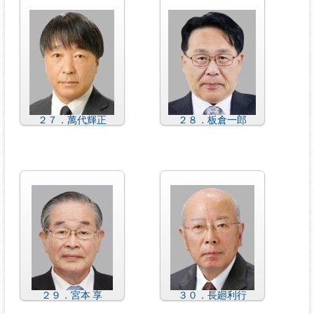
２７．萬代輝正
２８．板倉一郎
２９．宮本 享
３０．長廻利行