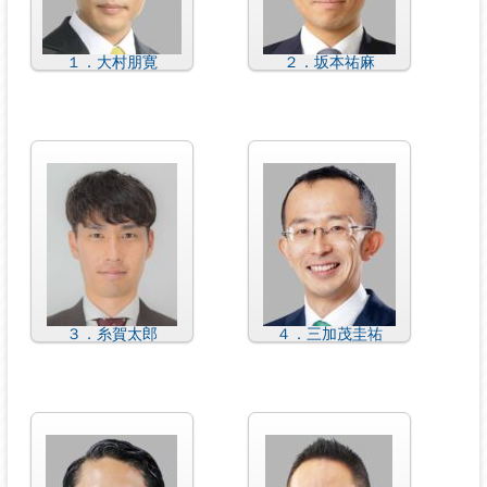
１．大村朋寛
２．坂本祐麻
３．糸賀太郎
４．三加茂圭祐