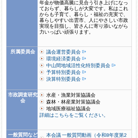
年金が物価高騰に見合う引き上げになっ
ておらず、暮らしが大変です。私はこれ
からも子育て、暮らし・福祉の充実で、
暮らしやすい出雲市、人にやさしい市政
実現を目指し、皆さんに寄り添いながら
力いっぱい頑張ります。
所属委員会
議会運営委員会
環境経済委員会
中山間地域活性化特別委員会
予算特別委員会
決算特別委員会
市政調査研究
水産・漁業対策協議会
会
森林・林産業対策協議会
地域医療福祉協議会
詳細はこちらをご覧ください。
一般質問など
本会議 一般質問動画（令和8年度第2