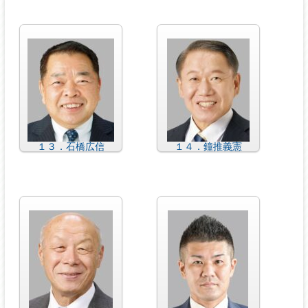
１３．石橋広信
１４．鐘推義憲