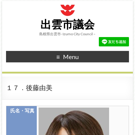
出雲市議会
島根県出雲市- Izumo City Council –
Menu
１７．後藤由美
氏名・写真