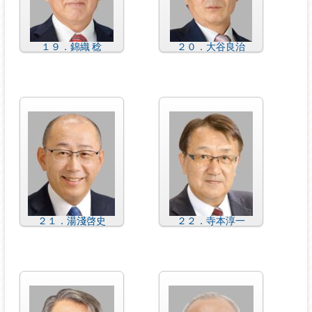
１９．錦織 稔
２０．大谷良治
２１．湯淺啓史
２２．寺本淳一