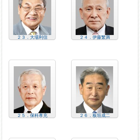
２３．大場利信
２４．伊藤繁満
２５．保科孝充
２６．板垣成二