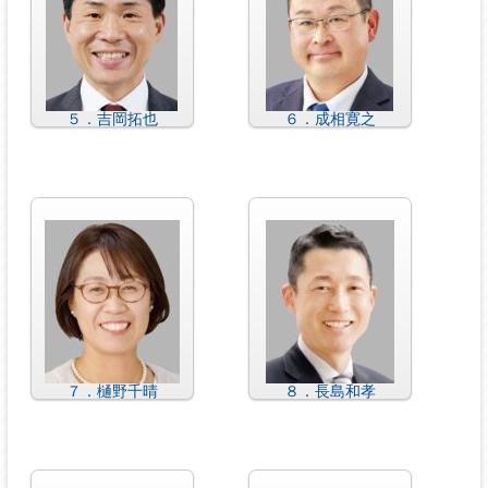
５．吉岡拓也
６．成相寛之
７．樋野千晴
８．長島和孝