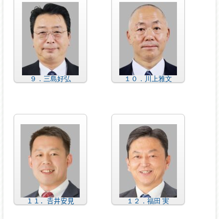
９．三島好弘
１０．川上雅文
１１．𠮷井安見
１２．福田 実