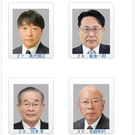
２７．萬代輝正
２８．板倉一郎
２９．宮本 享
３０．長廻利行