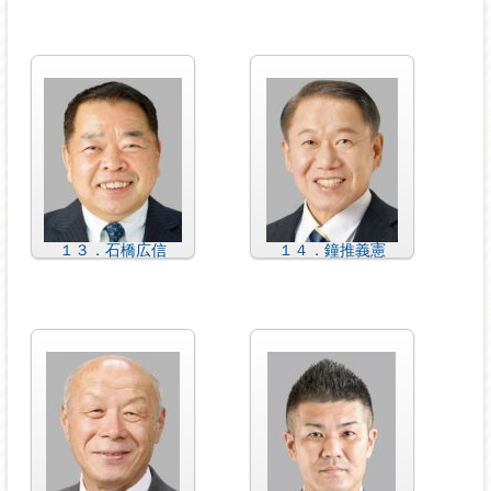
１３．石橋広信
１４．鐘推義憲