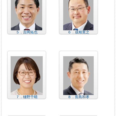
５．吉岡拓也
６．成相寛之
７．樋野千晴
８．長島和孝