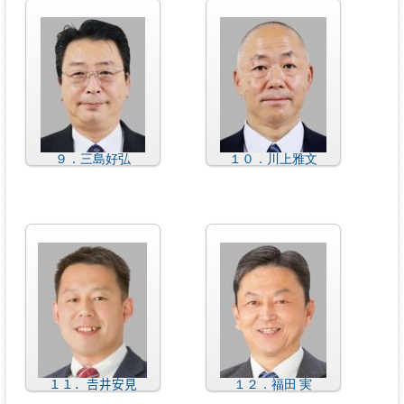
９．三島好弘
１０．川上雅文
１１．𠮷井安見
１２．福田 実