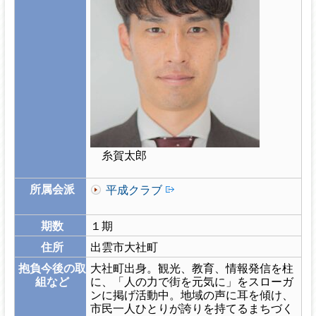
糸賀太郎
所属会派
平成クラブ
期数
１期
住所
出雲市大社町
抱負今後の取
大社町出身。観光、教育、情報発信を柱
組など
に、「人の力で街を元気に」をスローガ
ンに掲げ活動中。地域の声に耳を傾け、
市民一人ひとりが誇りを持てるまちづく