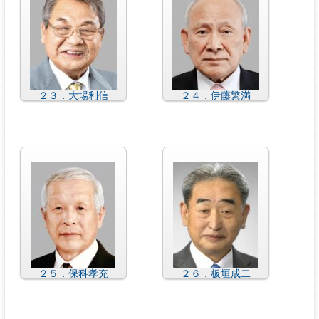
２３．大場利信
２４．伊藤繁満
２５．保科孝充
２６．板垣成二