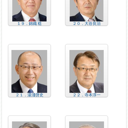
１９．錦織 稔
２０．大谷良治
２１．湯淺啓史
２２．寺本淳一