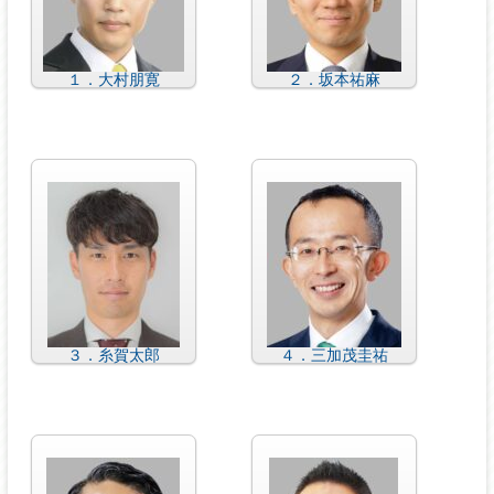
１．大村朋寛
２．坂本祐麻
３．糸賀太郎
４．三加茂圭祐