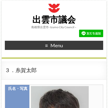
出雲市議会
島根県出雲市- Izumo City Council –
Menu
３．糸賀太郎
氏名・写真