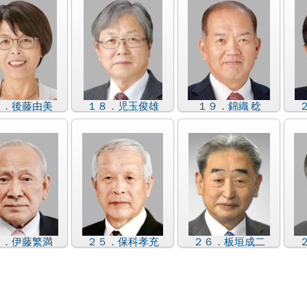
７．後藤由美
１８．児玉俊雄
１９．錦織 稔
４．伊藤繁満
２５．保科孝充
２６．板垣成二