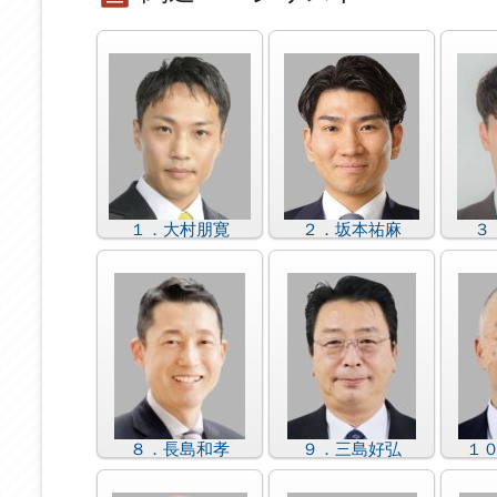
１．大村朋寛
２．坂本祐麻
３
８．長島和孝
９．三島好弘
１