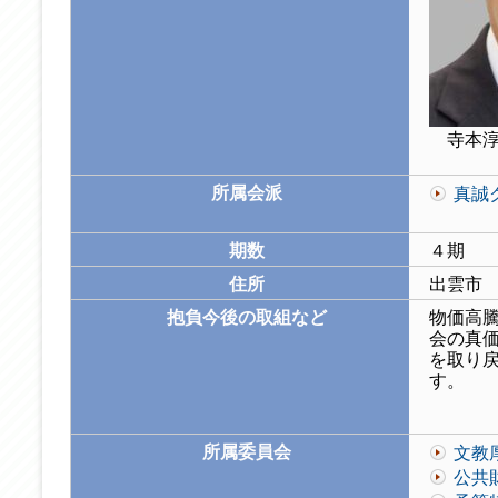
寺本淳
所属会派
真誠
期数
４期
住所
出雲市
抱負今後の取組など
物価高
会の真
を取り
す。
所属委員会
文教
公共