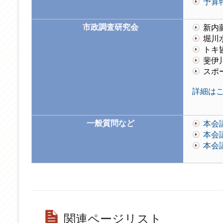
予算
市政調査研究会
新内
堀川
トキ
斐伊
スポ
詳細は
一般質問など
本会
本会
本会
関連ページリスト