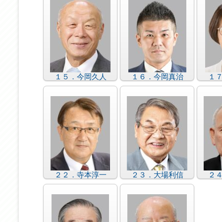
１５．今岡久人
１６．今岡真治
１
２２．寺本淳一
２３．大場利信
２