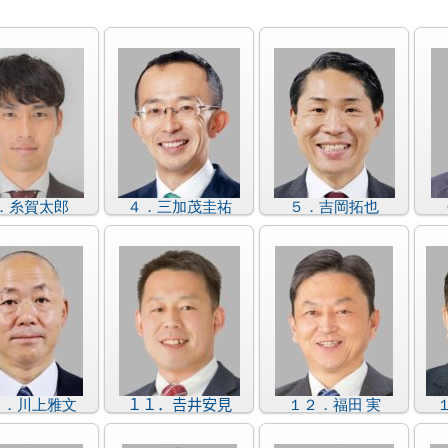
．糸賀太郎
４．三加茂圭祐
５．吉岡拓也
０．川上雅文
１１．𠮷井安見
１２．福田 実