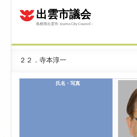
出雲市議会
島根県出雲市- Izumo City Council –
２２．寺本淳一
氏名・写真