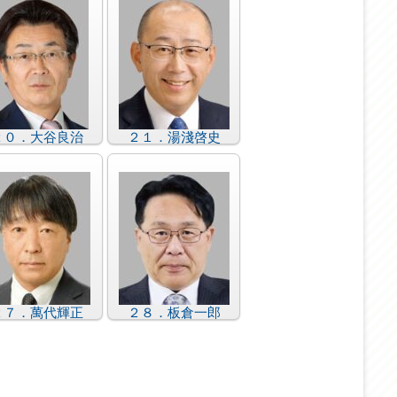
２０．大谷良治
２１．湯淺啓史
２７．萬代輝正
２８．板倉一郎