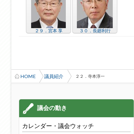
２９．宮本 享
３０．長廻利行
HOME
議員紹介
２２．寺本淳一
カレンダー・議会ウォッチ