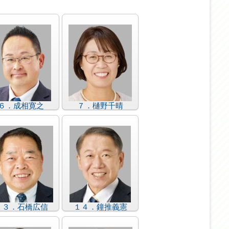
６．成相寛之
７．樋野千晴
１３．石橋広信
１４．鐘推義憲