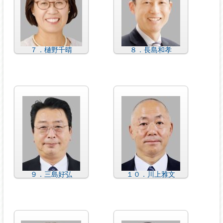
７．樋野千晴
８．長島和孝
９．三島好弘
１０．川上雅文