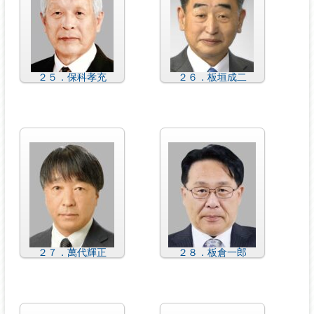
２５．保科孝充
２６．板垣成二
２７．萬代輝正
２８．板倉一郎