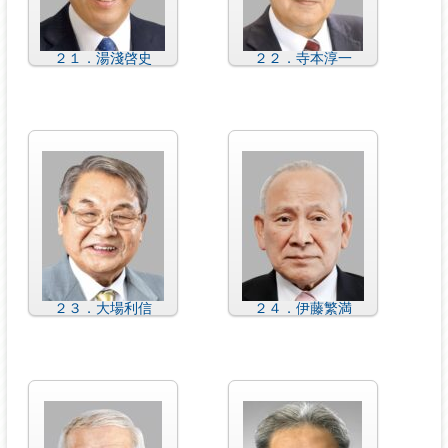
２１．湯淺啓史
２２．寺本淳一
２３．大場利信
２４．伊藤繁満