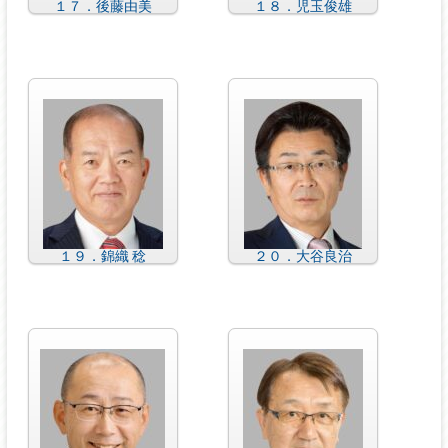
１７．後藤由美
１８．児玉俊雄
１９．錦織 稔
２０．大谷良治