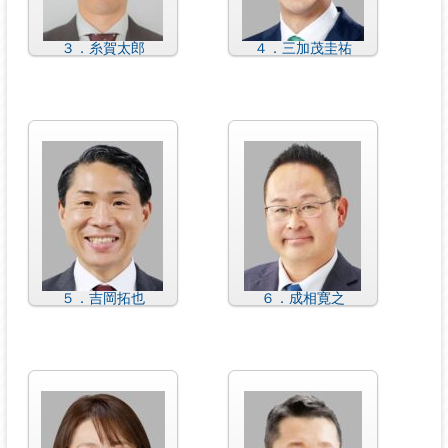
３．糸賀太郎
４．三加茂圭祐
５．吉岡拓也
６．成相寛之