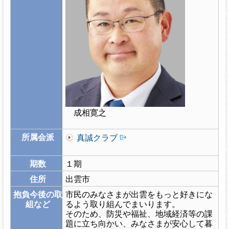
成相寛之
所属会派
真誠クラブ
期数
１期
住所
出雲市
抱負今後の取
市民のみなさまが出雲をもっと好きにな
組など
るよう取り組んでまいります。
そのため、防災や福祉、地域経済等の課
題に立ち向かい、みなさまが安心して暮