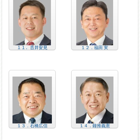
１１．𠮷井安見
１２．福田 実
１３．石橋広信
１４．鐘推義憲