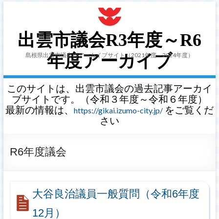
出雲市議会R3年度～R6
島根県出雲市議会のアーカイブサイト（2021年度～2024年度）
年度アーカイブ
このサイトは、出雲市議会の過去記事アーカイ
ブサイトです。（令和３年度～令和６年度）
最新の情報は、
をご覧くだ
https://gikai.izumo-city.jp/
さい
R6年度議会
大谷良治議員一般質問（令和6年度
12月）