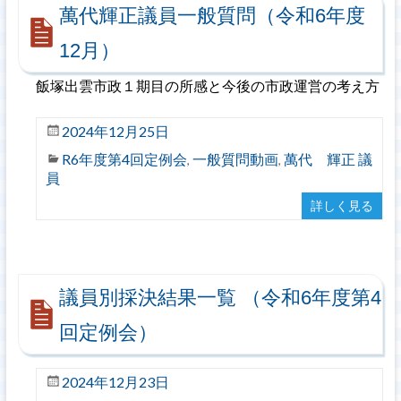
萬代輝正議員一般質問（令和6年度
12月）
飯塚出雲市政１期目の所感と今後の市政運営の考え方
2024年12月25日
R6年度第4回定例会
一般質問動画
萬代 輝正 議
,
,
員
詳しく見る
議員別採決結果一覧 （令和6年度第4
回定例会）
2024年12月23日