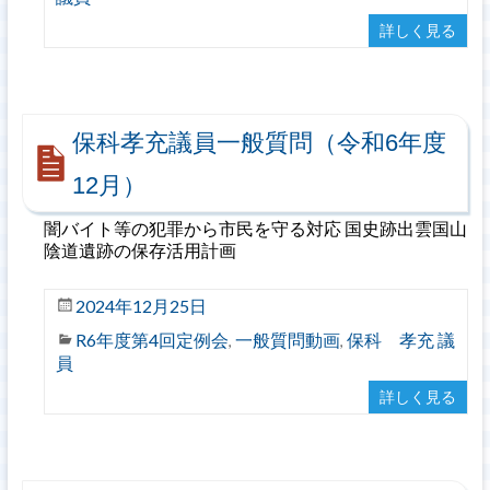
詳しく見る
保科孝充議員一般質問（令和6年度
12月）
闇バイト等の犯罪から市民を守る対応 国史跡出雲国山
陰道遺跡の保存活用計画
2024年12月25日
R6年度第4回定例会
一般質問動画
保科 孝充 議
,
,
員
詳しく見る