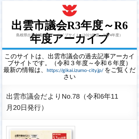
出雲市議会R3年度～R6
島根県出雲市議会のアーカイブサイト（2021年度～2024年度）
年度アーカイブ
このサイトは、出雲市議会の過去記事アーカイ
ブサイトです。（令和３年度～令和６年度）
最新の情報は、
をご覧くだ
https://gikai.izumo-city.jp/
さい
出雲市議会だよりNo.78（令和6年11
月20日発行）