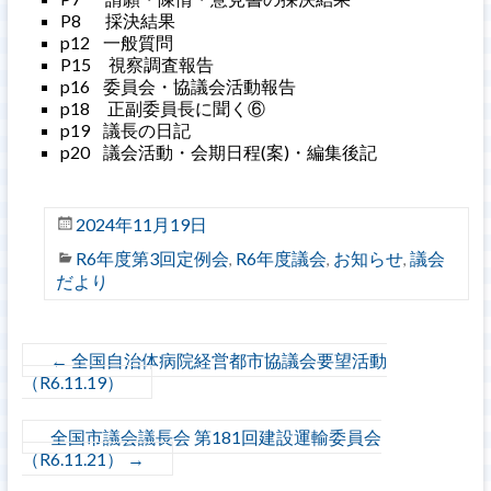
P8 採決結果
p12 一般質問
P15 視察調査報告
p16 委員会・協議会活動報告
p18 正副委員長に聞く⑥
p19 議長の日記
p20 議会活動・会期日程(案)・編集後記
2024年11月19日
R6年度第3回定例会
R6年度議会
お知らせ
議会
,
,
,
だより
←
全国自治体病院経営都市協議会要望活動
（R6.11.19）
全国市議会議長会 第181回建設運輸委員会
（R6.11.21）
→