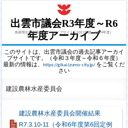
出雲市議会R3年度～R6
島根県出雲市議会のアーカイブサイト（2021年度～2024年度）
年度アーカイブ
このサイトは、出雲市議会の過去記事アーカイ
ブサイトです。（令和３年度～令和６年度）
最新の情報は、
をご覧くだ
https://gikai.izumo-city.jp/
さい
建設農林水産委員会
建設農林水産委員会開催結果
R7.3.10-11（令和6年度第6回定例