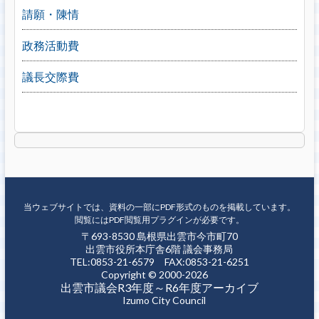
請願・陳情
政務活動費
議長交際費
当ウェブサイトでは、資料の一部にPDF形式のものを掲載しています。
閲覧にはPDF閲覧用プラグインが必要です。
〒693-8530 島根県出雲市今市町70
出雲市役所本庁舎6階 議会事務局
TEL:0853-21-6579 FAX:0853-21-6251
Copyright © 2000-2026
出雲市議会R3年度～R6年度アーカイブ
Izumo City Council