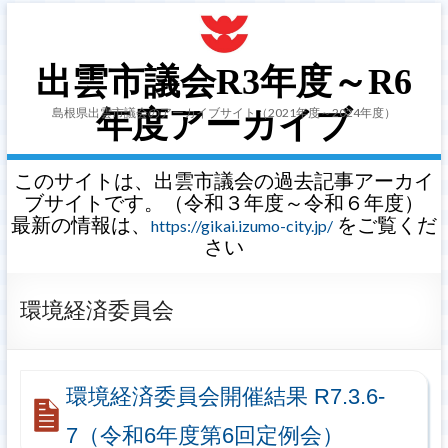
出雲市議会R3年度～R6
島根県出雲市議会のアーカイブサイト（2021年度～2024年度）
年度アーカイブ
このサイトは、出雲市議会の過去記事アーカイ
ブサイトです。（令和３年度～令和６年度）
最新の情報は、
をご覧くだ
https://gikai.izumo-city.jp/
さい
環境経済委員会
環境経済委員会開催結果 R7.3.6-
7（令和6年度第6回定例会）