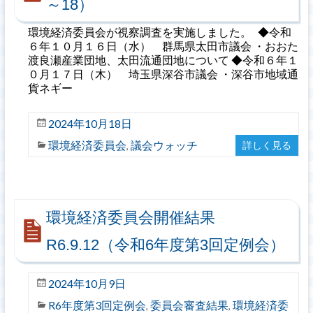
～18）
環境経済委員会が視察調査を実施しました。 ◆令和
６年１０月１６日（水） 群馬県太田市議会 ・おおた
渡良瀬産業団地、太田流通団地について ◆令和６年１
０月１７日（木） 埼玉県深谷市議会 ・深谷市地域通
貨ネギー
2024年10月18日
環境経済委員会
議会ウォッチ
詳しく見る
,
環境経済委員会開催結果
R6.9.12（令和6年度第3回定例会）
2024年10月9日
R6年度第3回定例会
委員会審査結果
環境経済委
,
,