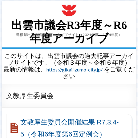
出雲市議会R3年度～R6
島根県出雲市議会のアーカイブサイト（2021年度～2024年度）
年度アーカイブ
このサイトは、出雲市議会の過去記事アーカイ
ブサイトです。（令和３年度～令和６年度）
最新の情報は、
をご覧くだ
https://gikai.izumo-city.jp/
さい
文教厚生委員会
文教厚生委員会開催結果 R7.3.4-
5（令和6年度第6回定例会）