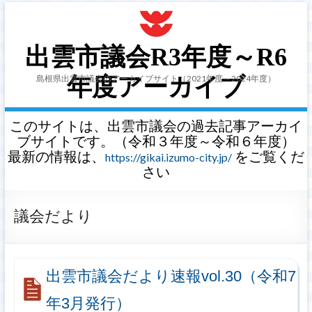
出雲市議会R3年度～R6
島根県出雲市議会のアーカイブサイト（2021年度～2024年度）
年度アーカイブ
このサイトは、出雲市議会の過去記事アーカイ
ブサイトです。（令和３年度～令和６年度）
最新の情報は、
をご覧くだ
https://gikai.izumo-city.jp/
さい
議会だより
出雲市議会だより速報vol.30（令和7
年3月発行）