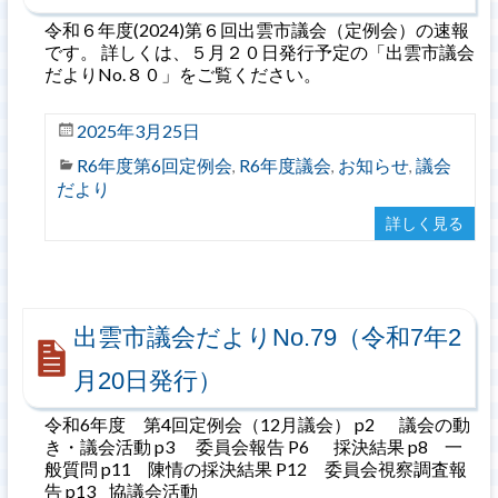
令和６年度(2024)第６回出雲市議会（定例会）の速報
です。 詳しくは、５月２０日発行予定の「出雲市議会
だよりNo.８０」をご覧ください。
2025年3月25日
R6年度第6回定例会
R6年度議会
お知らせ
議会
,
,
,
だより
詳しく見る
出雲市議会だよりNo.79（令和7年2
月20日発行）
令和6年度 第4回定例会（12月議会） p2 議会の動
き・議会活動 p3 委員会報告 P6 採決結果 p8 一
般質問 p11 陳情の採決結果 P12 委員会視察調査報
告 p13 協議会活動