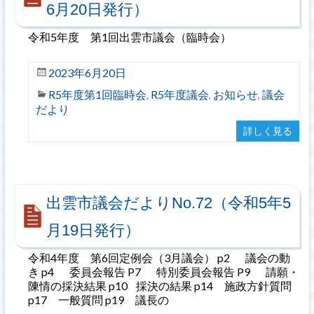
6月20日発行）
令和5年度 第1回出雲市議会（臨時会）
2023年6月20日
R5年度第1回臨時会
R5年度議会
お知らせ
議会
,
,
,
だより
詳しく見る
出雲市議会だよりNo.72（令和5年5
月19日発行）
令和4年度 第6回定例会（3月議会） p2 議会の動
き p4 委員会報告 P7 特別委員会報告 P9 請願・
陳情の採決結果 p10 採決の結果 p14 施政方針質問
p17 一般質問 p19 議長の