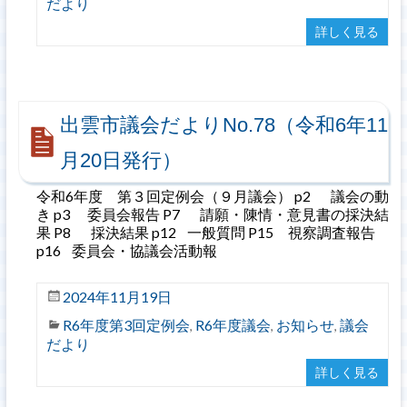
だより
詳しく見る
出雲市議会だよりNo.78（令和6年11
月20日発行）
令和6年度 第３回定例会（９月議会） p2 議会の動
き p3 委員会報告 P7 請願・陳情・意見書の採決結
果 P8 採決結果 p12 一般質問 P15 視察調査報告
p16 委員会・協議会活動報
2024年11月19日
R6年度第3回定例会
R6年度議会
お知らせ
議会
,
,
,
だより
詳しく見る