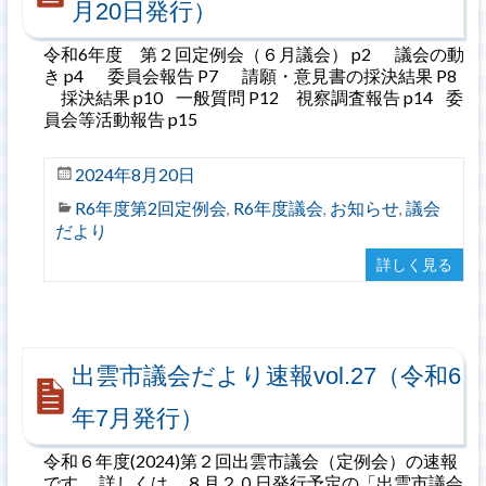
月20日発行）
令和6年度 第２回定例会（６月議会） p2 議会の動
き p4 委員会報告 P7 請願・意見書の採決結果 P8
採決結果 p10 一般質問 P12 視察調査報告 p14 委
員会等活動報告 p15
2024年8月20日
R6年度第2回定例会
R6年度議会
お知らせ
議会
,
,
,
だより
詳しく見る
出雲市議会だより速報vol.27（令和6
年7月発行）
令和６年度(2024)第２回出雲市議会（定例会）の速報
です。 詳しくは、８月２０日発行予定の「出雲市議会