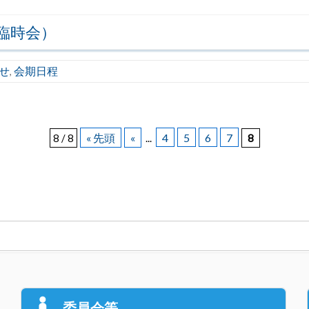
臨時会）
せ
会期日程
,
« 先頭
«
4
5
6
7
8 / 8
...
8