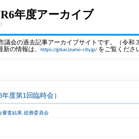
～R6年度アーカイブ
度）
市議会の過去記事アーカイブサイトです。（令和
最新の情報は、
をご覧くださ
https://gikai.izumo-city.jp/
和6年度第1回臨時会）
会審査結果
総務委員会
,