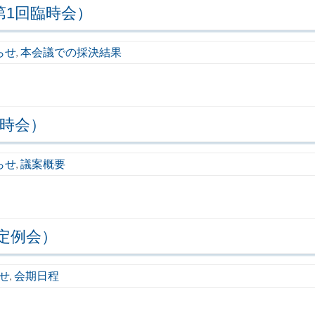
第1回臨時会）
らせ
本会議での採決結果
,
臨時会）
らせ
議案概要
,
定例会）
せ
会期日程
,