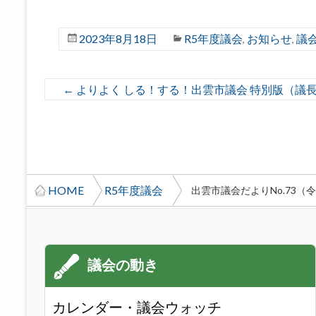
2023年8月18日
R5年度議会
お知らせ
議
,
,
←
よりよく しる！する！出雲市議会 特別版（議
HOME
R5年度議会
出雲市議会だよりNo.73（
カレンダー・議会ウォッチ