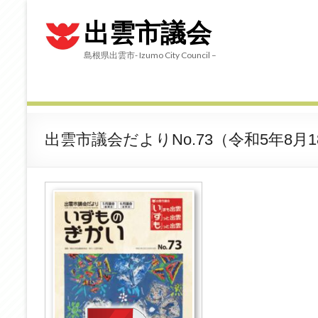
出雲市議会
島根県出雲市- Izumo City Council –
出雲市議会だよりNo.73（令和5年8月