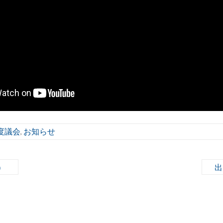
度議会
お知らせ
,
）
出