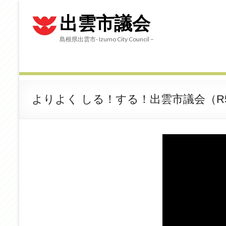
出雲市議会
島根県出雲市- Izumo City Council –
よりよく しる！する！出雲市議会（R5