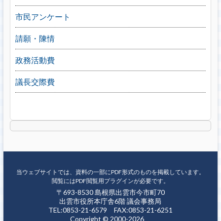
市民アンケート
請願・陳情
政務活動費
議長交際費
当ウェブサイトでは、資料の一部にPDF形式のものを掲載しています。
閲覧にはPDF閲覧用プラグインが必要です。
〒693-8530 島根県出雲市今市町70
出雲市役所本庁舎6階 議会事務局
TEL:0853-21-6579 FAX:0853-21-6251
Copyright © 2000-2026