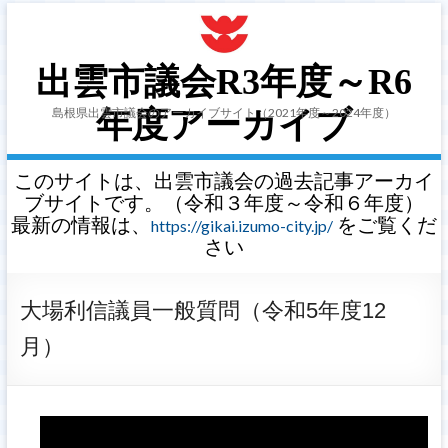
出雲市議会R3年度～R6
島根県出雲市議会のアーカイブサイト（2021年度～2024年度）
年度アーカイブ
このサイトは、出雲市議会の過去記事アーカイ
ブサイトです。（令和３年度～令和６年度）
最新の情報は、
をご覧くだ
https://gikai.izumo-city.jp/
さい
大場利信議員一般質問（令和5年度12
月）