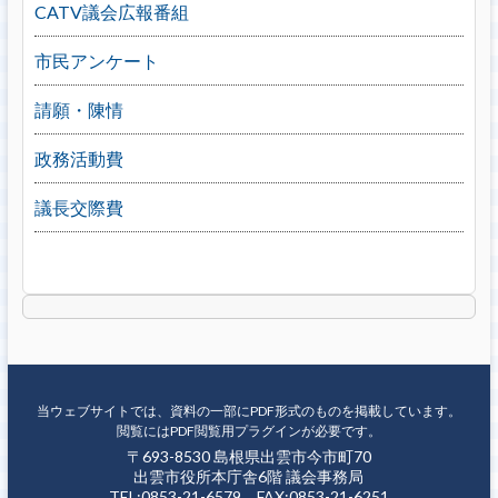
CATV議会広報番組
市民アンケート
請願・陳情
政務活動費
議長交際費
当ウェブサイトでは、資料の一部にPDF形式のものを掲載しています。
閲覧にはPDF閲覧用プラグインが必要です。
〒693-8530 島根県出雲市今市町70
出雲市役所本庁舎6階 議会事務局
TEL:0853-21-6579 FAX:0853-21-6251