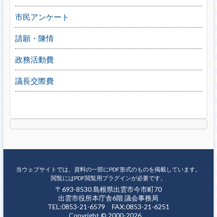
市民アンケート
請願・陳情
政務活動費
議長交際費
当ウェブサイトでは、資料の一部にPDF形式のものを掲載しています。
閲覧にはPDF閲覧用プラグインが必要です。
〒693-8530 島根県出雲市今市町70
出雲市役所本庁舎6階 議会事務局
TEL:0853-21-6579 FAX:0853-21-6251
Copyright © 2000-2026