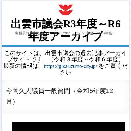
出雲市議会R3年度～R6
島根県出雲市議会のアーカイブサイト（2021年度～2024年度）
年度アーカイブ
このサイトは、出雲市議会の過去記事アーカイ
ブサイトです。（令和３年度～令和６年度）
最新の情報は、
をご覧くだ
https://gikai.izumo-city.jp/
さい
今岡久人議員一般質問（令和5年度12
月）