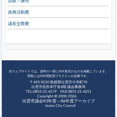
請願・陳情
政務活動費
議長交際費
当ウェブサイトでは、資料の一部にPDF形式のものを掲載しています。
閲覧にはPDF閲覧用プラグインが必要です。
〒693-8530 島根県出雲市今市町70
出雲市役所本庁舎6階 議会事務局
TEL:0853-21-6579 FAX:0853-21-6251
Copyright © 2000-2026
出雲市議会R3年度～R6年度アーカイブ
Izumo City Council