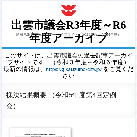
出雲市議会R3年度～R6
島根県出雲市議会のアーカイブサイト（2021年度～2024年度）
年度アーカイブ
このサイトは、出雲市議会の過去記事アーカイ
ブサイトです。（令和３年度～令和６年度）
最新の情報は、
をご覧くだ
https://gikai.izumo-city.jp/
さい
採決結果概要 （令和5年度第4回定例
会）