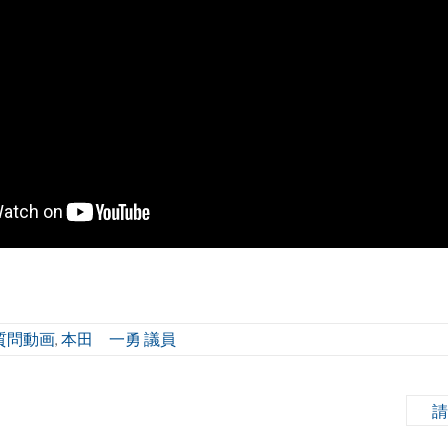
質問動画
本田 一勇 議員
,
請