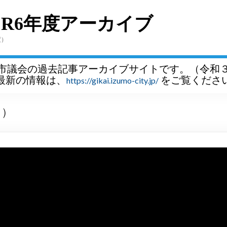
～R6年度アーカイブ
度）
市議会の過去記事アーカイブサイトです。（令和
最新の情報は、
をご覧くださ
https://gikai.izumo-city.jp/
月）