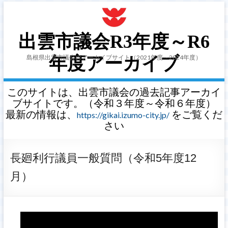
出雲市議会R3年度～R6
島根県出雲市議会のアーカイブサイト（2021年度～2024年度）
年度アーカイブ
このサイトは、出雲市議会の過去記事アーカイ
ブサイトです。（令和３年度～令和６年度）
最新の情報は、
をご覧くだ
https://gikai.izumo-city.jp/
さい
長廻利行議員一般質問（令和5年度12
月）