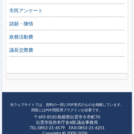
市民アンケート
請願・陳情
政務活動費
議長交際費
当ウェブサイトでは、資料の一部にPDF形式のものを掲載しています。
閲覧にはPDF閲覧用プラグインが必要です。
〒693-8530 島根県出雲市今市町70
出雲市役所本庁舎6階 議会事務局
TEL:0853-21-6579 FAX:0853-21-6251
Copyright © 2000-2026