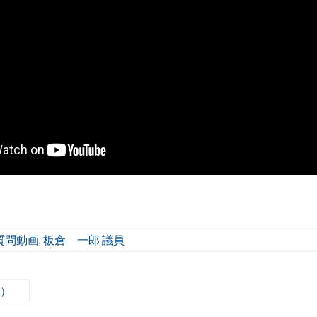
質問動画
板倉 一郎 議員
,
6）