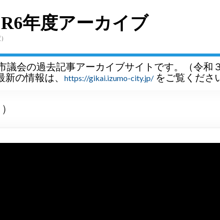
～R6年度アーカイブ
度）
市議会の過去記事アーカイブサイトです。（令和
最新の情報は、
をご覧くださ
https://gikai.izumo-city.jp/
月）