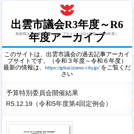
出雲市議会R3年度～R6
島根県出雲市議会のアーカイブサイト（2021年度～2024年度）
年度アーカイブ
このサイトは、出雲市議会の過去記事アーカイ
ブサイトです。（令和３年度～令和６年度）
最新の情報は、
をご覧くだ
https://gikai.izumo-city.jp/
さい
予算特別委員会開催結果
R5.12.19（令和5年度第4回定例会）