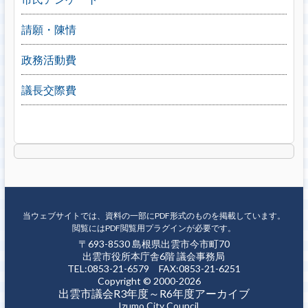
請願・陳情
政務活動費
議長交際費
当ウェブサイトでは、資料の一部にPDF形式のものを掲載しています。
閲覧にはPDF閲覧用プラグインが必要です。
〒693-8530 島根県出雲市今市町70
出雲市役所本庁舎6階 議会事務局
TEL:0853-21-6579 FAX:0853-21-6251
Copyright © 2000-2026
出雲市議会R3年度～R6年度アーカイブ
Izumo City Council