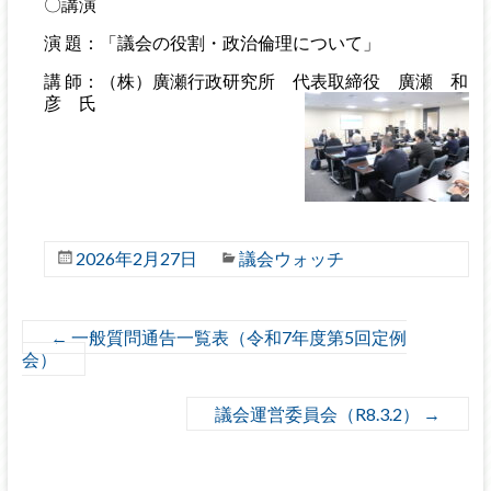
〇講演
演 題：「議会の役割・政治倫理について」
講 師：（株）廣瀬行政研究所 代表取締役 廣瀬 和
彦 氏
2026年2月27日
議会ウォッチ
←
一般質問通告一覧表（令和7年度第5回定例
会）
議会運営委員会（R8.3.2）
→