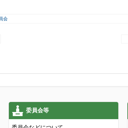
員会
）
委員会などについて