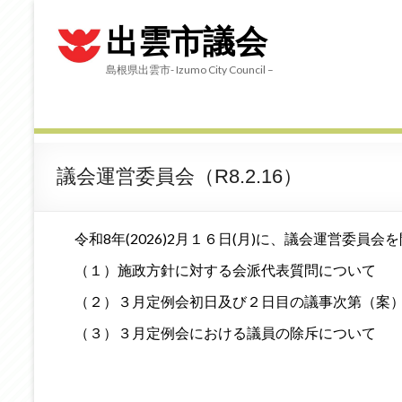
出雲市議会
島根県出雲市- Izumo City Council –
議会運営委員会（R8.2.16）
令和8年(2026)2月１６日(月)に、議会運営委員
（１）施政方針に対する会派代表質問について
（２）３月定例会初日及び２日目の議事次第（案
（３）３月定例会における議員の除斥について