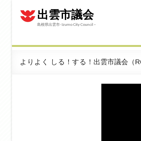
出雲市議会
島根県出雲市- Izumo City Council –
よりよく しる！する！出雲市議会（R6