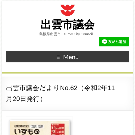
出雲市議会
島根県出雲市- Izumo City Council –
Menu
出雲市議会だよりNo.62（令和2年11
月20日発行）