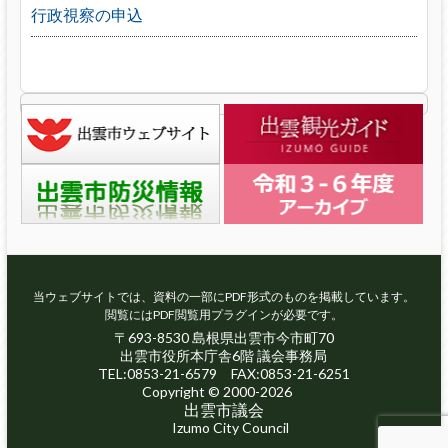
行政視察の申込
当ウェブサイトでは、資料の一部にPDF形式のものを掲載しています。
閲覧にはPDF閲覧用プラグインが必要です。
〒693-8530 島根県出雲市今市町70
出雲市役所本庁舎6階 議会事務局
TEL:0853-21-6579 FAX:0853-21-6251
Copyright © 2000-2026
出雲市議会
Izumo City Council