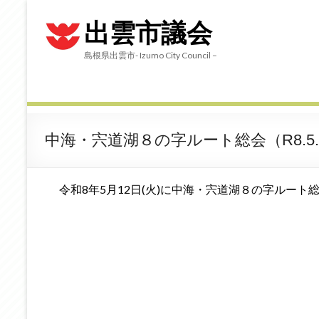
出雲市議会
島根県出雲市- Izumo City Council –
中海・宍道湖８の字ルート総会（R8.5.
令和8年5月12日(火)に中海・宍道湖８の字ルー