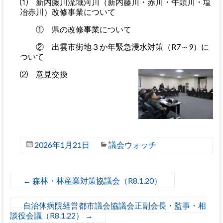
⑴ 新内藤川流域河川（新内藤川・赤川・午頭川・塩
冶赤川）改修事業について
① 県の改修事業について
② 出雲市街地３か年緊急浸水対策（R7～9）に
ついて
⑵ 意見交換
2026年1月21日
議会ウォッチ
←
森林・林産業対策協議会（R8.1.20）
自治体病院経営都市議会協議会正副会長・監事・相
談役会議（R8.1.22）
→