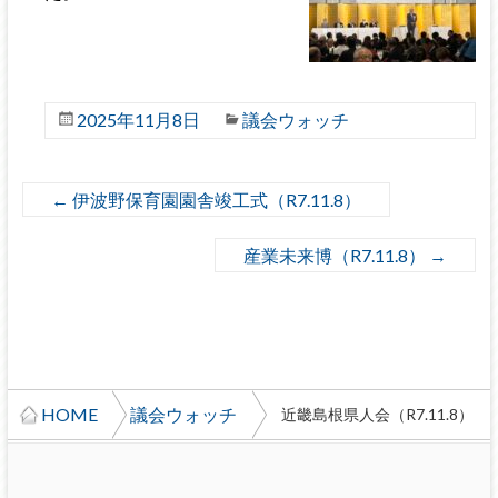
2025年11月8日
議会ウォッチ
←
伊波野保育園園舎竣工式（R7.11.8）
産業未来博（R7.11.8）
→
HOME
議会ウォッチ
近畿島根県人会（R7.11.8）